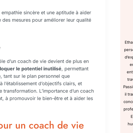
 empathie sincère et une aptitude à aider
re des mesures pour améliorer leur qualité
Etha
e
pers
d’ex
rôle d’un coach de vie devient de plus en
e
oquer le potentiel inutilisé
, permettant
ent
e, tant sur le plan personnel que
tra
 à l’établissement d’objectifs clairs, et
Passi
e transformation. L’importance d’un coach
il t
t, à promouvoir le bien-être et à aider les
concr
profe
E
our un coach de vie
hu