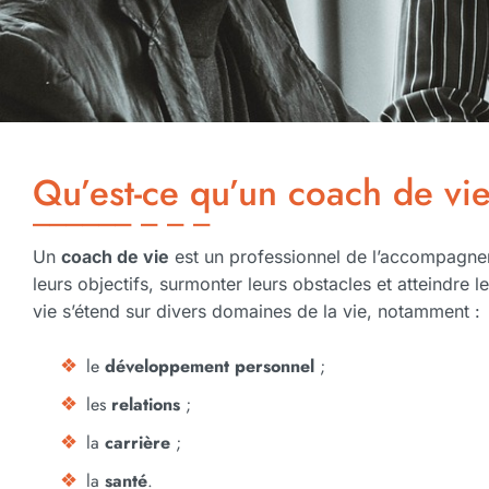
Qu’est-ce qu’un coach de vi
Un
coach de vie
est un professionnel de l’accompagneme
leurs objectifs, surmonter leurs obstacles et atteindre l
vie s’étend sur divers domaines de la vie, notamment :
le
développement personnel
;
les
relations
;
la
carrière
;
la
santé
.