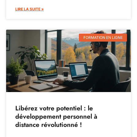
LIRE LA SUITE »
FORMATION EN LIGNE
Libérez votre potentiel : le
développement personnel à
distance révolutionné !