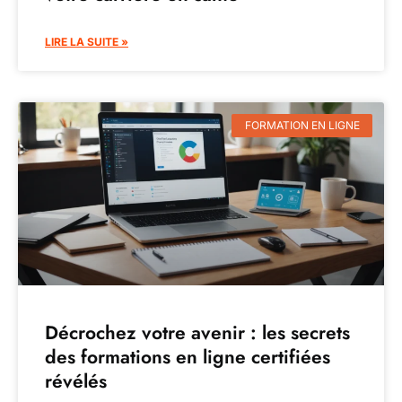
LIRE LA SUITE »
FORMATION EN LIGNE
Décrochez votre avenir : les secrets
des formations en ligne certifiées
révélés