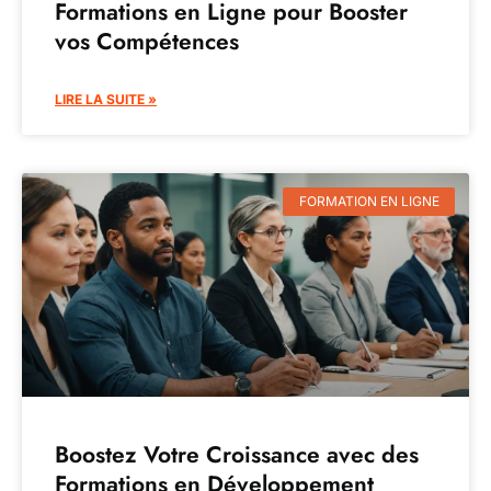
Formations en Ligne pour Booster
vos Compétences
LIRE LA SUITE »
FORMATION EN LIGNE
Boostez Votre Croissance avec des
Formations en Développement