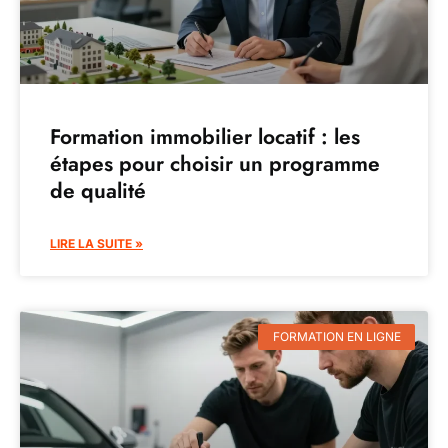
Formation immobilier locatif : les
étapes pour choisir un programme
de qualité
LIRE LA SUITE »
FORMATION EN LIGNE