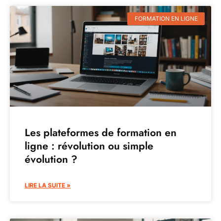
FORMATION EN LIGNE
Les plateformes de formation en
ligne : révolution ou simple
évolution ?
LIRE LA SUITE »