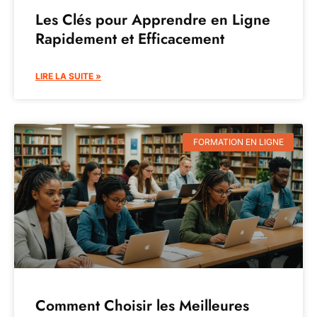
Les Clés pour Apprendre en Ligne
Rapidement et Efficacement
LIRE LA SUITE »
FORMATION EN LIGNE
Comment Choisir les Meilleures