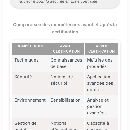
nucléaire pour la sécurité en zone contrôlée
Comparaison des compétences avant et après la
certification
COMPÉTENCES
AVANT
APRÈS
CERTIFICATION
CERTIFICATION
Techniques
Connaissances
Maîtrise des
de base
procédés
Sécurité
Notions de
Application
sécurité
avancée des
normes
Environnement
Sensibilisation
Analyse et
gestion
avancées
Gestion de
Notions
Capacité à
projet
élémentaires
superviser