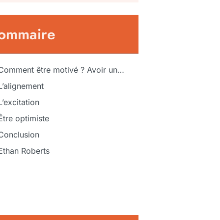
ommaire
Comment être motivé ? Avoir une bonne raison !
L’alignement
L’excitation
Être optimiste
Conclusion
Ethan Roberts