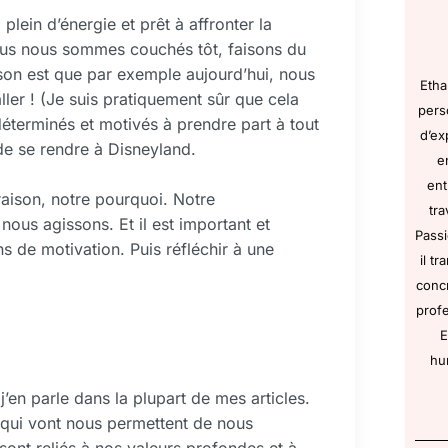
plein d’énergie et prêt à affronter la
 nous nous sommes couchés tôt, faisons du
ison est que par exemple aujourd’hui, nous
Etha
ler ! (Je suis pratiquement sûr que cela
pers
éterminés et motivés à prendre part à tout
d’ex
de se rendre à Disneyland.
e
ent
raison, notre pourquoi. Notre
tra
ous agissons. Et il est important et
Passi
de motivation. Puis réfléchir à une
il t
concr
profe
E
hu
’en parle dans la plupart de mes articles.
s qui vont nous permettent de nous
ont reliés à nos valeurs profondes et à