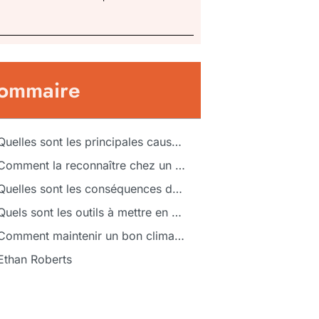
ommaire
Quelles sont les principales causes de l’hypersensibilité émotionnelle au travail ?
Comment la reconnaître chez un collègue ?
Quelles sont les conséquences de l’hypersensibilité émotionnelle au travail ?
Quels sont les outils à mettre en place pour la gérer ?
Comment maintenir un bon climat de travail malgré l’hypersensibilité émotionnelle ?
Ethan Roberts