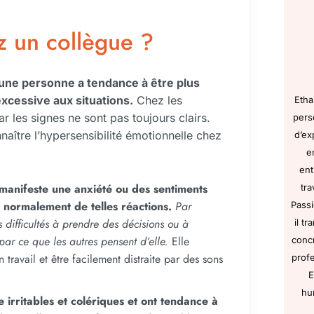
z un collègue ?
 une personne a tendance à être plus
excessive aux situations.
Chez les
Etha
car les signes ne sont pas toujours clairs.
pers
aître l’hypersensibilité émotionnelle chez
d’ex
e
ent
manifeste une anxiété ou des sentiments
tra
s normalement de telles réactions.
Par
Passi
 difficultés à prendre des décisions ou à
il t
 par ce que les autres pensent d’elle.
Elle
concr
travail et être facilement distraite par des sons
profe
E
hu
irritables et colériques et ont tendance à