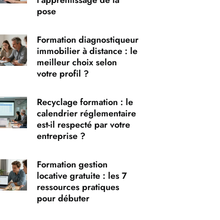
l’apprentissage de la
pose
Formation diagnostiqueur
immobilier à distance : le
meilleur choix selon
votre profil ?
Recyclage formation : le
calendrier réglementaire
est-il respecté par votre
entreprise ?
Formation gestion
locative gratuite : les 7
ressources pratiques
pour débuter