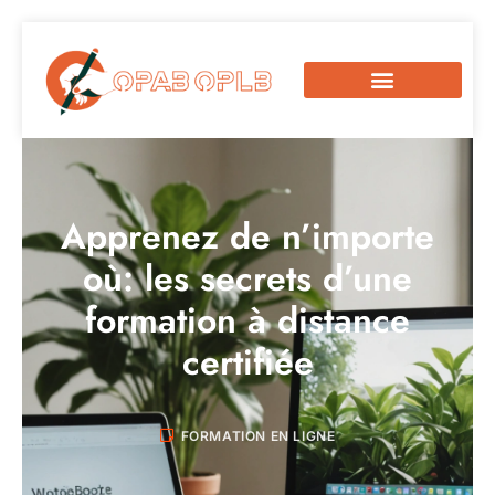
Apprenez de n’importe
où: les secrets d’une
formation à distance
certifiée
FORMATION EN LIGNE