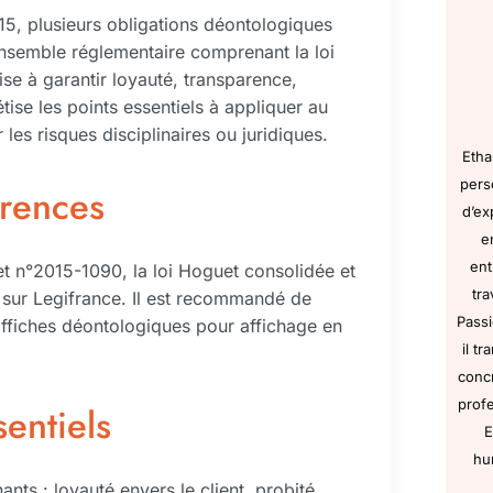
15, plusieurs obligations déontologiques
 ensemble réglementaire comprenant la loi
ise à garantir loyauté, transparence,
ise les points essentiels à appliquer au
les risques disciplinaires ou juridiques.
Etha
pers
érences
d’ex
e
ent
cret n°2015-1090, la loi Hoguet consolidée et
tra
s sur Legifrance. Il est recommandé de
Passi
ffiches déontologiques pour affichage en
il t
concr
profe
entiels
E
hu
nts : loyauté envers le client, probité