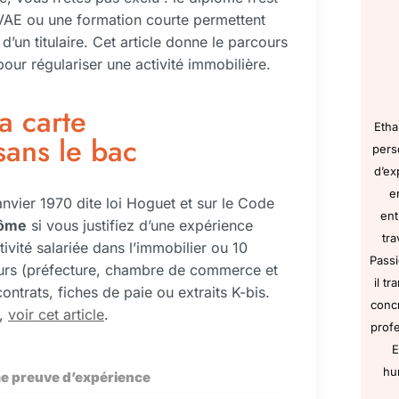
e VAE ou une formation courte permettent
d’un titulaire. Cet article donne le parcours
pour régulariser une activité immobilière.
a carte
Etha
sans le bac
pers
d’ex
e
anvier 1970 dite loi Hoguet et sur le Code
ent
lôme
si vous justifiez d’une expérience
tra
ivité salariée dans l’immobilier ou 10
Passi
teurs (préfecture, chambre de commerce et
il t
ntrats, fiches de paie ou extraits K-bis.
concr
s,
voir cet article
.
profe
E
hu
e preuve d’expérience