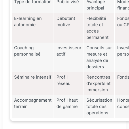
Type de formation
Public visé
Avantage
Mode
principal
finan
E-learning en
Débutant
Flexibilité
Fonds
autonomie
motivé
totale et
ou C
accès
permanent
Coaching
Investisseur
Conseils sur
Inves
personnalisé
actif
mesure et
perso
analyse de
dossiers
Séminaire intensif
Profil
Rencontres
Fonds
réseau
d’experts et
immersion
Accompagnement
Profil haut
Sécurisation
Honor
terrain
de gamme
totale des
conse
opérations