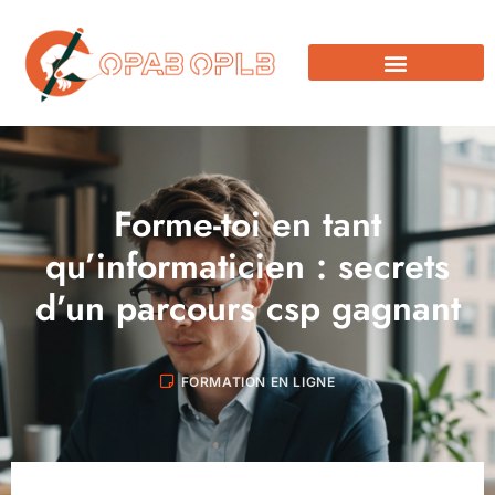
Forme-toi en tant
qu’informaticien : secrets
d’un parcours csp gagnant
FORMATION EN LIGNE