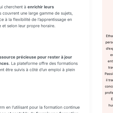
qui cherchent à
enrichir leurs
es couvrent une large gamme de sujets,
e à la flexibilité de l’apprentissage en
 et selon leur propre horaire.
Etha
pers
d’ex
e
ssource précieuse pour rester à jour
ent
ences
. La plateforme offre des formations
tra
t être suivis à côté d’un emploi à plein
Passi
il t
concr
profe
E
hu
m en l’utilisant pour la formation continue