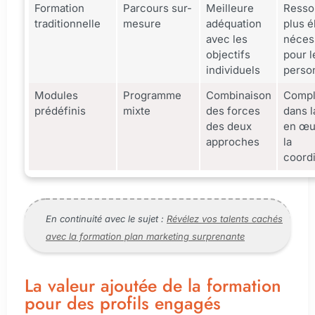
Formation
Parcours sur-
Meilleure
Resso
traditionnelle
mesure
adéquation
plus é
avec les
néces
objectifs
pour l
individuels
perso
Modules
Programme
Combinaison
Compl
prédéfinis
mixte
des forces
dans l
des deux
en œu
approches
la
coordi
En continuité avec le sujet :
Révélez vos talents cachés
avec la formation plan marketing surprenante
La valeur ajoutée de la formation
pour des profils engagés