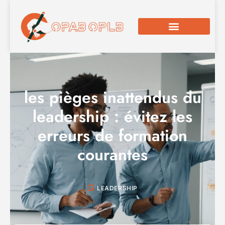
les pièges inattendus du
leadership : évitez les
erreurs de formation
courantes
LEADERSHIP