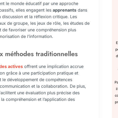
ent le monde éducatif par une approche
passifs, elles engagent les
apprenants
dans
a discussion et la réflexion critique. Les
ux de groupe, les jeux de rôle, les études de
 est de favoriser une compréhension plus
orisation de l’information.
E
p
x méthodes traditionnelles
d
es actives
offrent une implication accrue
ation grâce à une participation pratique et
ent le développement de compétences
P
a communication et la collaboration. De plus,
i
cilitent une évaluation plus précise des
c
 la compréhension et l’application des
p