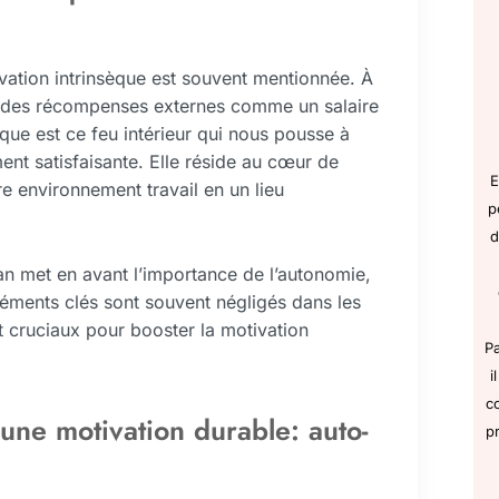
ivation intrinsèque est souvent mentionnée. À
ur des récompenses externes comme un salaire
que est ce feu intérieur qui nous pousse à
nt satisfaisante. Elle réside au cœur de
E
e environnement travail en un lieu
p
d
yan met en avant l’importance de l’autonomie,
léments clés sont souvent négligés dans les
t cruciaux pour booster la motivation
P
i
c
ne motivation durable: auto-
p